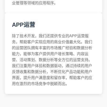
业管理等领域的应用程序。
APP运营
除了技术开发，我们还提供专业的APP运营服
务，帮助客户实现应用的商业价值最大化。我们
的运营团队拥有丰富的市场推广经验和数据分析
能力，能够为客户提供用户增长策略、内容运
营、活动策划、数据分析等全方位的运营支持。
我们注重用户体验和数据驱动，通过持续的用户
反馈收集和数据分析，不断优化产品功能和用户
界面，提升用户满意度和留存率，帮助客户的应
用在激烈的市场竞争中脱颖而出。